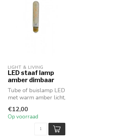
LIGHT & LIVING 
LED staaf lamp
amber dimbaar
Tube of buislamp LED
met warm amber licht,
dimbaar
€12,00
Ø3X14,5 cm
Op voorraad
4W E27
Merk: Lig...