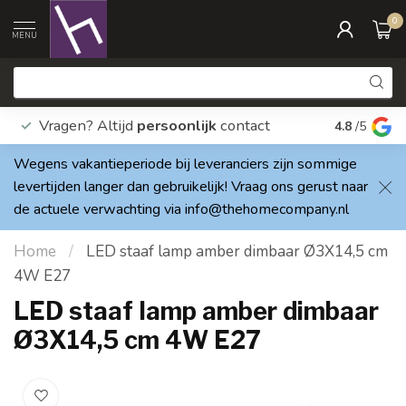
0
MENU
Vragen? Altijd
persoonlijk
contact
Elke dag
4.8
/5
Wegens vakantieperiode bij leveranciers zijn sommige
levertijden langer dan gebruikelijk! Vraag ons gerust naar
de actuele verwachting via
info@thehomecompany.nl
Home
/
LED staaf lamp amber dimbaar Ø3X14,5 cm
4W E27
LED staaf lamp amber dimbaar
Ø3X14,5 cm 4W E27