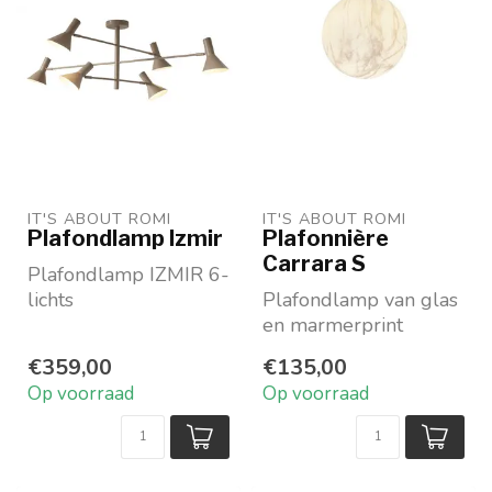
IT'S ABOUT ROMI
IT'S ABOUT ROMI
Plafondlamp Izmir
Plafonnière
Carrara S
Plafondlamp IZMIR 6-
lichts
Plafondlamp van glas
Kleur: Zwart of Sand
en marmerprint
Materiaal: metaal
Diameter ø 22cm
€359,00
€135,00
Wit met gouden
Op voorraad
Op voorraad
Marble print...