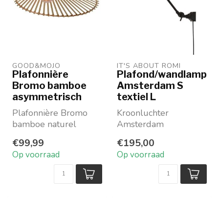
GOOD&MOJO
IT'S ABOUT ROMI
Plafonnière
Plafond/wandlamp
Bromo bamboe
Amsterdam S
asymmetrisch
textiel L
Plafonnière Bromo
Kroonluchter
bamboe naturel
Amsterdam
Met asymmetrische
Maat Small
€99,99
€195,00
lampenkap in naturel
Maat lampenkap:
Op voorraad
Op voorraad
bamboe
Large (ø 32 x h 20
...
cm)
Kleur ...