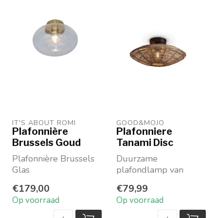
IT'S ABOUT ROMI
GOOD&MOJO
Plafonnière
Plafonniere
Brussels Goud
Tanami Disc
Plafonnière Brussels
Duurzame
Glas
plafondlamp van
Goud
rotan
€179,00
€79,99
Merk: Good&Mojo
In naturel
Op voorraad
Op voorraad
Maat S ø 40 x hoogte
10 cm