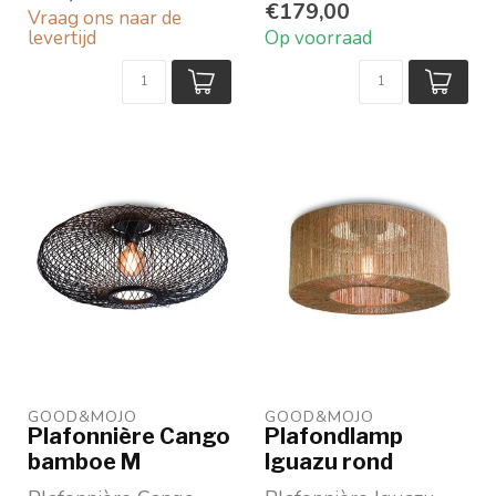
cm
Merk: Good&Mojo
€179,00
Vraag ons naar de
levertijd
Op voorraad
GOOD&MOJO
GOOD&MOJO
Plafonnière Cango
Plafondlamp
bamboe M
Iguazu rond