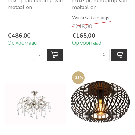
Luxe plafondlamp van
Luxe plafondlamp van
metaal en
metaal en
kristalglaspegels
kristalglaspegels
Hotelchique
Voor 4 sfeerlampjes
€248,00
Maat: ø 100 cm x ...
(E14)
Maa...
€486,00
€165,00
Op voorraad
Op voorraad
-29%