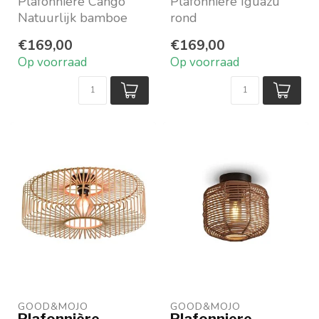
Plafonnière Cango
Plafonnière Iguazu
Natuurlijk bamboe
rond
Naar keuze
In naturel jute
€169,00
€169,00
lampenkap naturel of
Verkrijgbaar in 2
Op voorraad
Op voorraad
zwart
maten
M...
Merk: Good&Mojo
GOOD&MOJO
GOOD&MOJO
Plafonnière
Plafonniere