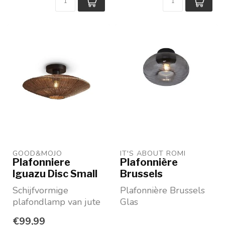
Maat L ...
GOOD&MOJO
IT'S ABOUT ROMI
Plafonniere
Plafonnière
Iguazu Disc Small
Brussels
Schijfvormige
Plafonnière Brussels
plafondlamp van jute
Glas
Maat L : ø40 x h 12
Antraciet
€99,99