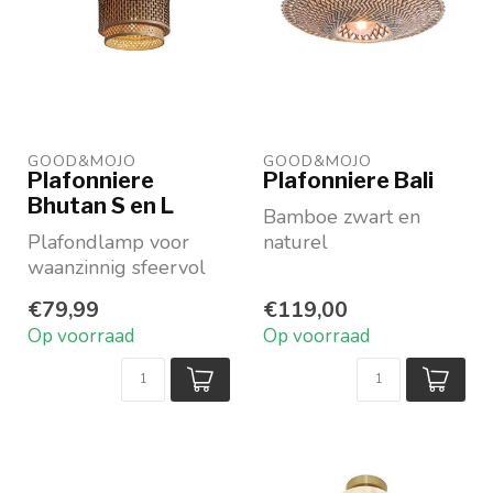
GOOD&MOJO
GOOD&MOJO
Plafonniere
Plafonniere Bali
Bhutan S en L
Bamboe zwart en
Plafondlamp voor
naturel
waanzinnig sfeervol
In 3 maten
licht
verkrijgbaar
€79,99
€119,00
Van duurzaam
Op voorraad
Op voorraad
bamboe
Binnenring nature...