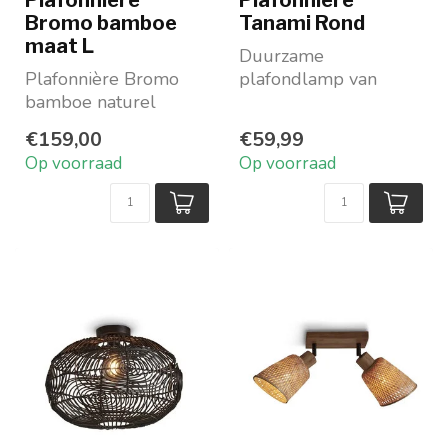
Bromo bamboe
Tanami Rond
maat L
Duurzame
Plafonnière Bromo
plafondlamp van
bamboe naturel
rotan
Ronde lampenkap
In naturel
€159,00
€59,99
Ambachtelijk gemaakt
Maat ø 25 x hoogte
Op voorraad
Op voorraad
Van na...
20 cm