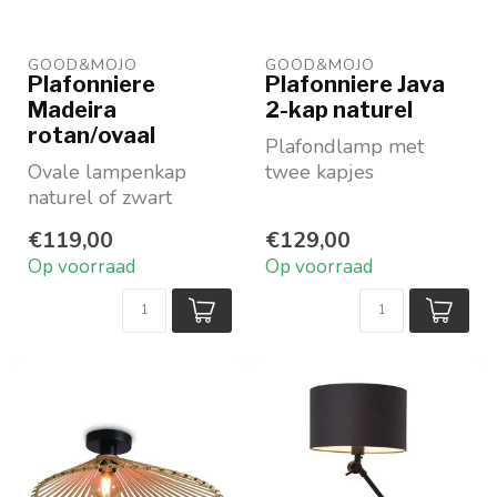
GOOD&MOJO
GOOD&MOJO
Plafonniere
Plafonniere Java
Madeira
2-kap naturel
rotan/ovaal
Plafondlamp met
Ovale lampenkap
twee kapjes
naturel of zwart
Duurzaam bamboe
Met mooi ingewerkt
naturel
€119,00
€129,00
patroon
Richtbaar
Op voorraad
Op voorraad
Maat breedte max
Met kap in 2 dessi...
48...