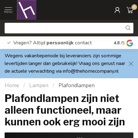
0
MENU
Vragen? Altijd
persoonlijk
contact
Elke dag
4.8
/5
Wegens vakantieperiode bij leveranciers zijn sommige
levertijden langer dan gebruikelijk! Vraag ons gerust naar
de actuele verwachting via
info@thehomecompany.nl
Home
/
Lampen
/
Plafondlampen
Plafondlampen zijn niet
alleen functioneel, maar
kunnen ook erg mooi zijn