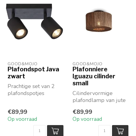
GOOD&MOJO
GOOD&MOJO
Plafondspot Java
Plafonniere
zwart
Iguazu cilinder
small
Prachtige set van 2
plafondspotjes
Cilindervormige
Van natuurlijk
plafondlamp van jute
bamboe, zwart
Maat S : ø 30 x h 16
€89,99
€89,99
geverfd
cm
Op voorraad
Op voorraad
Richtba...
Verkrijgbaar in ...