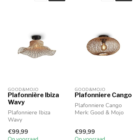
GOOD&MOJO
GOOD&MOJO
Plafonnière Ibiza
Plafonniere Cango
Wavy
Plafonniere Cango
Plafonniere Ibiza
Merk: Good & Mojo
Wavy
Kleur: naturel en
Vrolijke lamp van
zwart
€99,99
€99,99
gevlochten bamboe
Hoogte: 25 cm
Op voorraad
Op voorraad