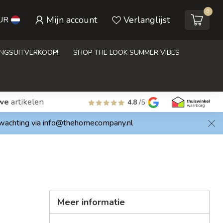
0
Mijn account
Verlanglijst
UR
INGSUITVERKOOP!
SHOP THE LOOK SUMMER VIBES
we
artikelen
4.8
/5
rwachting via
info@thehomecompany.nl
Meer informatie