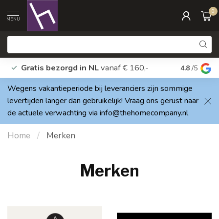
0
MENU
Gratis bezorgd in NL
vanaf € 160,-
Vragen? A
4.8
/5
Wegens vakantieperiode bij leveranciers zijn sommige
levertijden langer dan gebruikelijk! Vraag ons gerust naar
de actuele verwachting via
info@thehomecompany.nl
Home
/
Merken
Merken