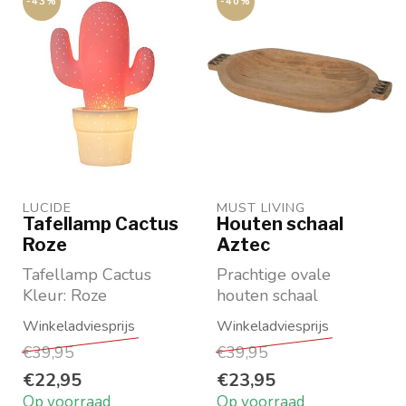
-43%
-40%
LUCIDE
MUST LIVING
Tafellamp Cactus
Houten schaal
Roze
Aztec
Tafellamp Cactus
Prachtige ovale
Kleur: Roze
houten schaal
Materiaal: keramiek
Teakhout
Maat ø 20 cm H30,5
Maat: 6x56x30 cm
€39,95
€39,95
cm
€22,95
€23,95
Op voorraad
Op voorraad