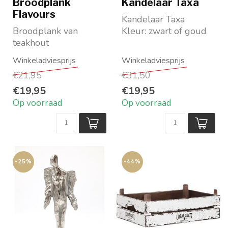
Broodplank
Kandelaar Taxa
Flavours
Kandelaar Taxa
Broodplank van
Kleur: zwart of goud
teakhout
Maat: hoogte 32 cm,
afm: 2x37x24 cm en
diameter 21 cm
2x37x26 cm
Merk:...
€21,95
€31,50
DTP-Interiors
€19,95
€19,95
Op voorraad
Op voorraad
-25%
-44%