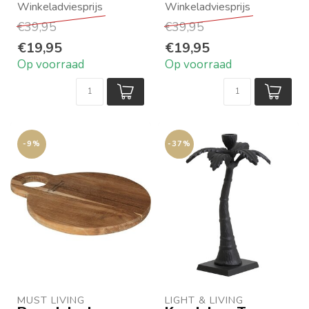
Mintgroen-wit
Rood-wit geweven
€39,95
€39,95
geweven
Afmeting 220 x 150
Afmeting 220 x 1...
cm...
€19,95
€19,95
Op voorraad
Op voorraad
-9%
-37%
MUST LIVING
LIGHT & LIVING 