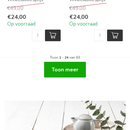
Maat: 5x42x32 cm
Maat: 7x54x35 cm
€49,00
€49,00
Must Living | DTP-...
Must Living | DTP-...
€24,00
€24,00
Op voorraad
Op voorraad
Toon
1
-
24
van 63
Toon meer