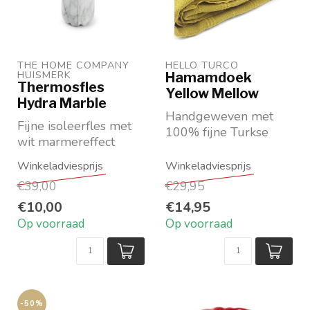
THE HOME COMPANY 
HELLO TURCO
HUISMERK
Hamamdoek
Thermosfles
Yellow Mellow
Hydra Marble
Handgeweven met
Fijne isoleerfles met
100% fijne Turkse
wit marmereffect
katoen
Houdt je drank
Geel, met ingeweven
onderweg lekker
lijnen
€39,00
€29,95
koud of w...
Stonewashed,...
€10,00
€14,95
Op voorraad
Op voorraad
-50%