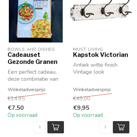
BOWLS AND DISHES
MUST LIVING
Cadeauset
Kapstok Victorian
Gezonde Granen
Antiek witte finish
Een perfect cadeau,
Vintage look
deze combinatie van
Met 2 of met 3
kookboek met houten
metalen haken
serveerplank!
€14,95
€49,00
* Puu...
€7,50
€9,95
Op voorraad
Op voorraad