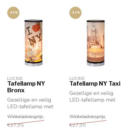
-64%
-64%
LUCIDE
LUCIDE
Tafellamp NY
Tafellamp NY Taxi
Bronx
Gezellige en veilig
Gezellige en veilig
LED-tafellamp met
LED-tafellamp met
afbeelding New York
afbeelding New York
Taxi
Bronx
Maat 15 cm x 15 c...
€27,95
€27,95
Maat 15 cm x 15 ...