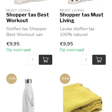
MUST LIVING
MUST LIVING
Shopper tas Best
Shopper tas Must
Workout
Living
Stoffen tas Shopper
Leuke stoffen tas
Best Workout van
100% naturel
Must Living
pitjeskatoen
€9,95
€9,95
Maat: 37x45x10 cm
Op voorraad
Op voorraad
Opdruk zwart
...
-74%
-50%