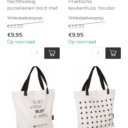
Rechthoekig
Praktische
porseleinen bord met
keukenhulp: houder
afbeelding en een
voor je keukengerei
houtenplank die
en je tablet tegelijk
€22,50
€19,95
samen als een...
Kleur en...
€9,95
€9,95
Op voorraad
Op voorraad