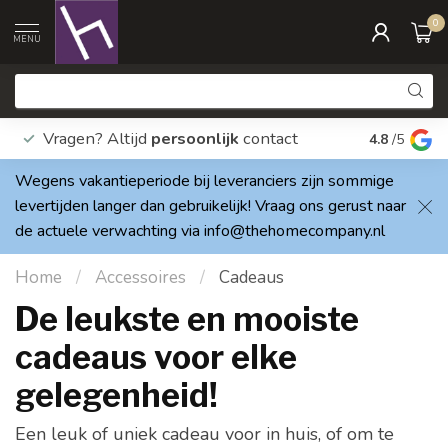
0
MENU
Vragen? Altijd
persoonlijk
contact
Elke dag
4.8
/5
Wegens vakantieperiode bij leveranciers zijn sommige
levertijden langer dan gebruikelijk! Vraag ons gerust naar
de actuele verwachting via
info@thehomecompany.nl
Home
/
Accessoires
/
Cadeaus
De leukste en mooiste
cadeaus voor elke
gelegenheid!
Een leuk of uniek cadeau voor in huis, of om te