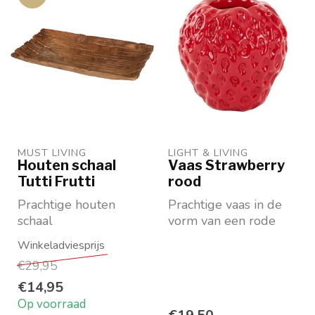
MUST LIVING
LIGHT & LIVING 
Houten schaal
Vaas Strawberry
Tutti Frutti
rood
Prachtige houten
Prachtige vaas in de
schaal
vorm van een rode
Ambachtelijk bewerkt
aarbei.
teakhout
€29,95
Optisch vlechtwerk.
Maat h...
€14,95
Op voorraad