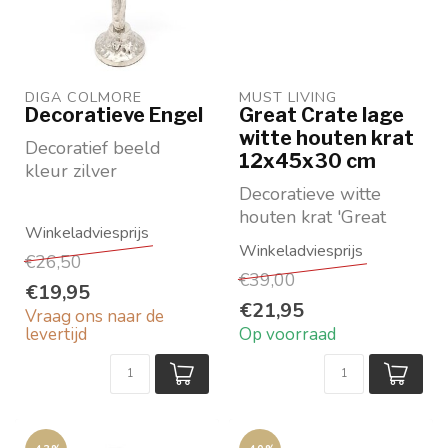
DIGA COLMORE
MUST LIVING
Decoratieve Engel
Great Crate lage
witte houten krat
Decoratief beeld
12x45x30 cm
kleur zilver
Maat: hxbxd 35 x 12 x
Decoratieve witte
10 cm
houten krat 'Great
Merk: Diga Colmore
Crate' van Must Living
€26,50
12x45x30 cm
€39,00
€19,95
€21,95
Vraag ons naar de
levertijd
Op voorraad