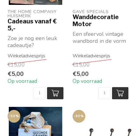
THE HOME COMPANY 
GAVE SPECIALS
HUISMERK
Wanddecoratie
Cadeaus vanaf €
Motor
5,-
Een sfeervol vintage
Zoe je nog een leuk
wandbord in de vorm
cadeautje?
van een kroondop.
Bekijk hier de leukste
Afbeelding: Motor e...
meepakkertjes vanaf €
€15,00
€15,00
5,...
€5,00
€5,00
Op voorraad
Op voorraad
-50%
-80%