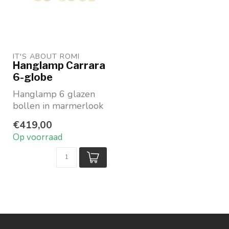
IT'S ABOUT ROMI
Hanglamp Carrara
6-globe
Hanglamp 6 glazen
bollen in marmerlook
Wit met Marble print
€419,00
en goudkleurig arma...
Op voorraad