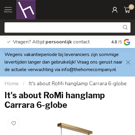
0
MENU
Vragen? Altijd
persoonlijk
contact
Elke dag
4.8
/5
Wegens vakantieperiode bij leveranciers zijn sommige
levertijden langer dan gebruikelijk! Vraag ons gerust naar
de actuele verwachting via
info@thehomecompany.nl
Home
/
It's about RoMi hanglamp Carrara 6-globe
It's about RoMi hanglamp
Carrara 6-globe