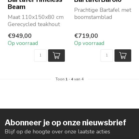
Beam
Prachtige Bartafel met
Maat 110x150x80 cm
boomstamblad
Gerecycled teakhout
Naturel Acaciahout
Zwart metalen frame
Verkrijgbaar in twee
€949,00
€719,00
Merk: DTP Home, co...
af...
Op voorraad
Op voorraad
Toon
1
-
4
van 4
Abonneer je op onze nieuwsbrief
Blijf op de hoogte over onze laatste acties