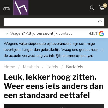
0
MENU
Vragen? Altijd
persoonlijk
contact
Elke dag
4.8
/5
Wegens vakantieperiode bij leveranciers zijn sommige
levertijden langer dan gebruikelijk! Vraag ons gerust naar
de actuele verwachting via
info@thehomecompany.nl
Home
/
Meubels
/
Tafels
/
Bartafels
Leuk, lekker hoog zitten.
Weer eens iets anders dan
een standaard eettafel