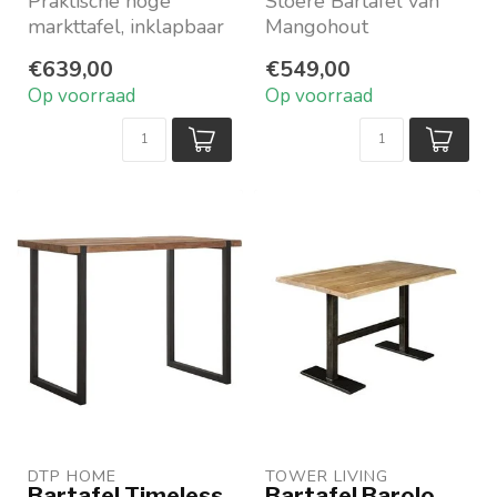
Praktische hoge
Stoere Bartafel van
markttafel, inklapbaar
Mangohout
Ook ideaal als
Zwart of naturel
€639,00
€549,00
tuintafel
gelakt
Op voorraad
Op voorraad
Kleur: bruin
Boomstamlook
...
Verkrijgb...
DTP HOME
TOWER LIVING 
Bartafel Timeless
Bartafel Barolo