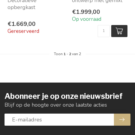
Decoratieve
ontwerp met gemixt
opbergkast
teak hout
€1.999,00
Gerecycled teakhout
Duurzaam gemaakt
Op voorraad
Open vakken deurtjes
van reststukjes h...
€1.669,00
en lades
Gereserveerd
Gehe...
Toon
1
-
2
van 2
Abonneer je op onze nieuwsbrief
Blijf op de hoogte over onze laatste acties