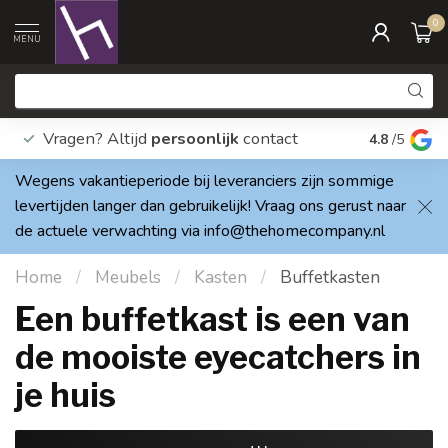
0
MENU
Vragen? Altijd
persoonlijk
contact
Elke dag
4.8
/5
Wegens vakantieperiode bij leveranciers zijn sommige
levertijden langer dan gebruikelijk! Vraag ons gerust naar
de actuele verwachting via
info@thehomecompany.nl
Home
/
Meubels
/
Kasten
/
Buffetkasten
Een buffetkast is een van
de mooiste eyecatchers in
je huis