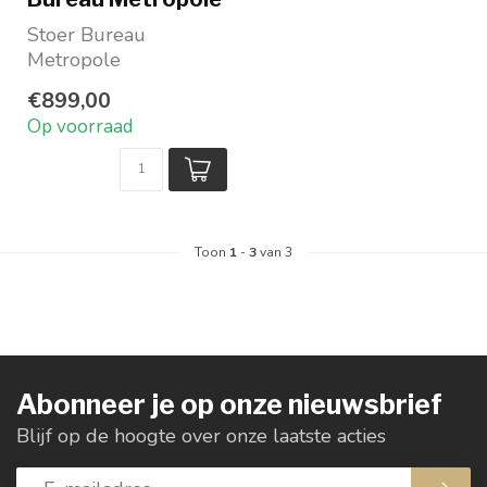
Stoer Bureau
Metropole
Gerecycled teakhout
€899,00
afgewerkt met metaal
Op voorraad
Mooi groot bla...
Toon
1
-
3
van 3
Abonneer je op onze nieuwsbrief
Blijf op de hoogte over onze laatste acties