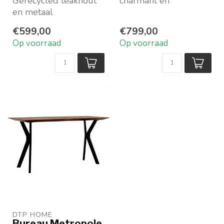
Gerecycled teakhout
charmant en
en metaal
karaktervol
76x120x50 cm
Van gerecycled
€599,00
€799,00
Merk: DTP Home
teakhout
Op voorraad
Op voorraad
Strakke lijnen...
DTP HOME
Bureau Metropole