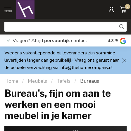
0
MENU
Vragen? Altijd
persoonlijk
contact
Elke dag
4.8
/5
Wegens vakantieperiode bij leveranciers zijn sommige
levertijden langer dan gebruikelijk! Vraag ons gerust naar
de actuele verwachting via
info@thehomecompany.nl
Home
/
Meubels
/
Tafels
/
Bureaus
Bureau's, fijn om aan te
werken en een mooi
meubel in je kamer