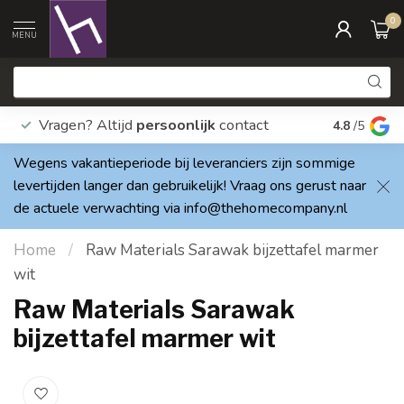
0
MENU
Vragen? Altijd
persoonlijk
contact
Elke dag
4.8
/5
Wegens vakantieperiode bij leveranciers zijn sommige
levertijden langer dan gebruikelijk! Vraag ons gerust naar
de actuele verwachting via
info@thehomecompany.nl
Home
/
Raw Materials Sarawak bijzettafel marmer
wit
Raw Materials Sarawak
bijzettafel marmer wit