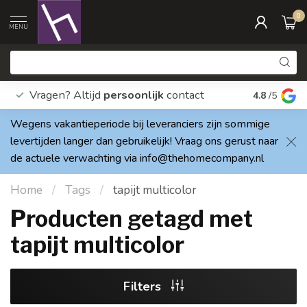
0
MENU
Vragen? Altijd
persoonlijk
contact
Elke dag
4.8
/5
Wegens vakantieperiode bij leveranciers zijn sommige
levertijden langer dan gebruikelijk! Vraag ons gerust naar
de actuele verwachting via
info@thehomecompany.nl
Home
/
Tags
/
tapijt multicolor
Producten getagd met
tapijt multicolor
Filters