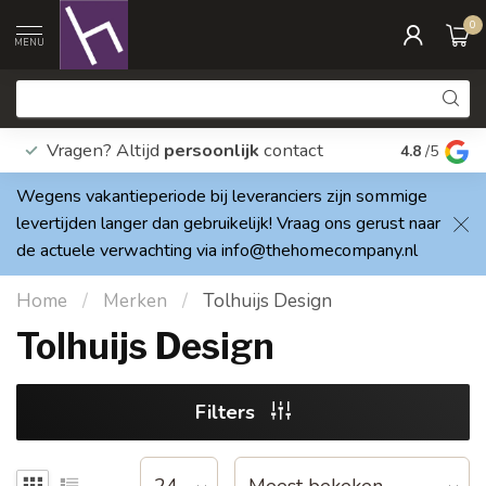
0
MENU
Vragen? Altijd
persoonlijk
contact
Elke dag
4.8
/5
Wegens vakantieperiode bij leveranciers zijn sommige
levertijden langer dan gebruikelijk! Vraag ons gerust naar
de actuele verwachting via
info@thehomecompany.nl
Home
/
Merken
/
Tolhuijs Design
Tolhuijs Design
Filters