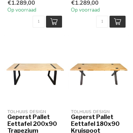
€1.289,00
€1.289,00
Vervaardigd van
Vervaardigd van
Op voorraad
Op voorraad
afvalmateriaal
afvalmateriaal
P...
P...
TOLHUIJS DESIGN
TOLHUIJS DESIGN
Geperst Pallet
Geperst Pallet
Eettafel 200x90
Eettafel 180x90
Trapezium
Kruispoot