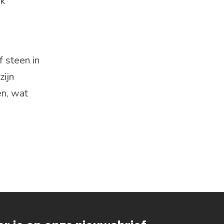
jk
f steen in
zijn
en, wat