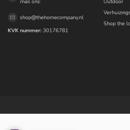
mail ons:
Outdoor
Verhuizing
shop@thehomecompany.nl
Shop the 
KVK nummer:
30176781