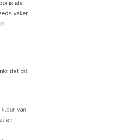
oi is als
teeds vaker
an
kt dat dit
 kleur van
el en