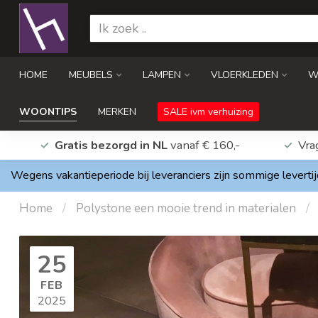
HOME
MEUBELS
LAMPEN
VLOERKLEDEN
W
WOONTIPS
MERKEN
SALE ivm verhuizing
Gratis bezorgd in NL
vanaf € 160,-
Vra
Wegens vakantieperiode bij leveranciers zijn sommige levertij
Home
/
Polystone een mooie trend in materialen
/
25
FEB
2025