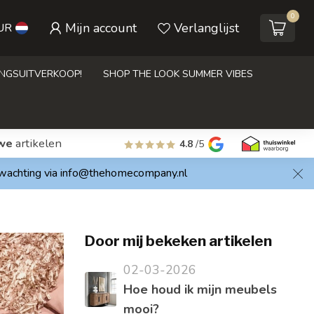
0
Mijn account
Verlanglijst
UR
INGSUITVERKOOP!
SHOP THE LOOK SUMMER VIBES
we
artikelen
4.8
/5
rwachting via
info@thehomecompany.nl
Door mij bekeken artikelen
02-03-2026
Hoe houd ik mijn meubels
mooi?