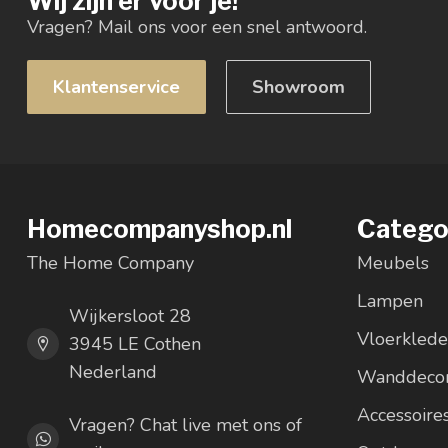
Wij zijn er voor je!
Vragen? Mail ons voor een snel antwoord.
Klantenservice
Showroom
Homecompanyshop.nl
Catego
The Home Company
Meubels
Lampen
Wijkersloot 28
Vloerkled
3945 LE Cothen
Nederland
Wanddecor
Accessoire
Vragen? Chat live met ons of