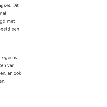
gsel. Dit
 mal
igd met
rbeeld een
r ogen is
ten van
een, en ook
en.