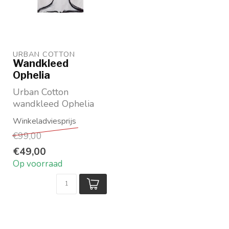
URBAN COTTON
Wandkleed
Ophelia
Urban Cotton
wandkleed Ophelia
Materiaal: 100%
biologisch katoen
€99,00
Beschikbaar i...
€49,00
Op voorraad