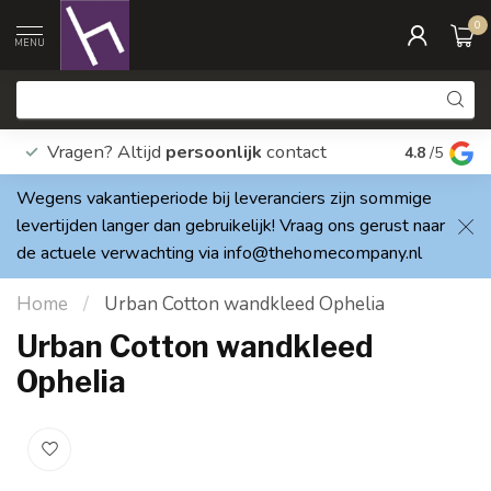
0
MENU
Vragen? Altijd
persoonlijk
contact
Elke dag
4.8
/5
Wegens vakantieperiode bij leveranciers zijn sommige
levertijden langer dan gebruikelijk! Vraag ons gerust naar
de actuele verwachting via
info@thehomecompany.nl
Home
/
Urban Cotton wandkleed Ophelia
Urban Cotton wandkleed
Ophelia