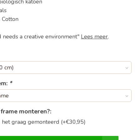
iologisch katoen
als
 Cotton
d needs a creative environment"
Lees meer
.
em:
*
 frame monteren?:
ng het graag gemonteerd (+€30,95)