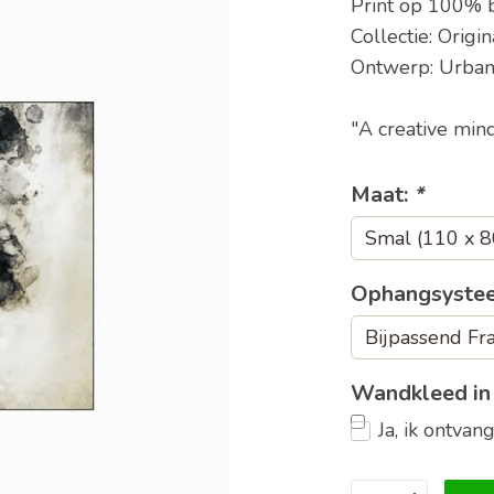
Print op 100% b
Collectie: Origin
Ontwerp: Urban
"A creative min
Maat:
*
Ophangsyste
Wandkleed in
Ja, ik ontva