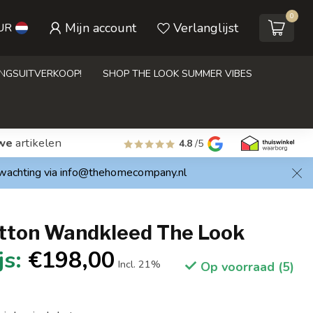
0
Mijn account
Verlanglijst
UR
INGSUITVERKOOP!
SHOP THE LOOK SUMMER VIBES
we
artikelen
4.8
/5
rwachting via
info@thehomecompany.nl
tton Wandkleed The Look
€198,00
Incl. 21%
Op voorraad (5)