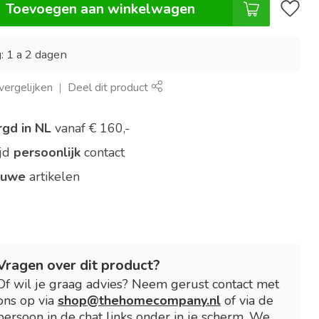
Toevoegen aan winkelwagen
: 1 a 2 dagen
ergelijken
Deel dit product
rgd in NL
vanaf € 160,-
ijd
persoonlijk
contact
euwe
artikelen
Vragen over dit product?
Of wil je graag advies? Neem gerust contact met
ons op via
shop@thehomecompany.nl
of via de
persoon in de chat links onder in je scherm. We