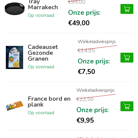
Tray
€99,00
Marrakech
Op voorraad
€49,00
Cadeauset
€14,95
Gezonde
Granen
Op voorraad
€7,50
France bord en
€22,50
plank
Op voorraad
€9,95