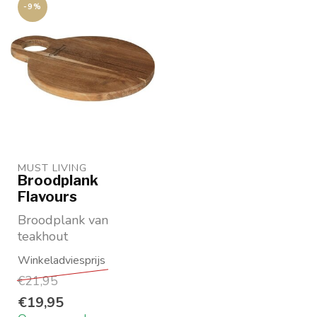
-9%
MUST LIVING
Broodplank
Flavours
Broodplank van
teakhout
afm: 2x37x24 cm en
2x37x26 cm
€21,95
DTP-Interiors
€19,95