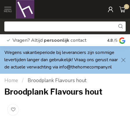
0
MENU
Vragen? Altijd
persoonlijk
contact
Elke dag
4.8
/5
Wegens vakantieperiode bij leveranciers zijn sommige
levertijden langer dan gebruikelijk! Vraag ons gerust naar
de actuele verwachting via
info@thehomecompany.nl
Home
/
Broodplank Flavours hout
Broodplank Flavours hout