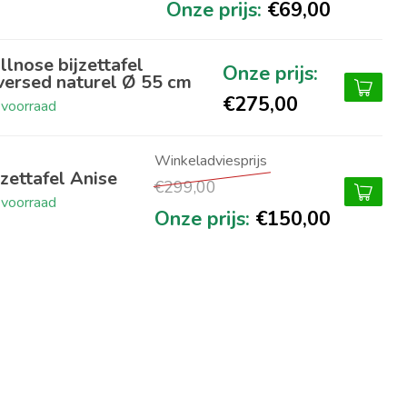
€69,00
llnose bijzettafel
versed naturel Ø 55 cm
€275,00
voorraad
jzettafel Anise
€299,00
voorraad
€150,00