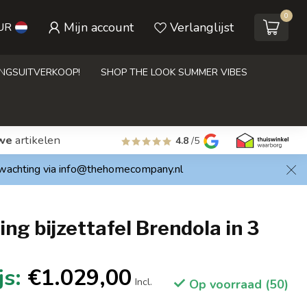
0
Mijn account
Verlanglijst
UR
INGSUITVERKOOP!
SHOP THE LOOK SUMMER VIBES
we
artikelen
4.8
/5
rwachting via
info@thehomecompany.nl
ing bijzettafel Brendola in 3
€1.029,00
Incl.
Op voorraad (50)