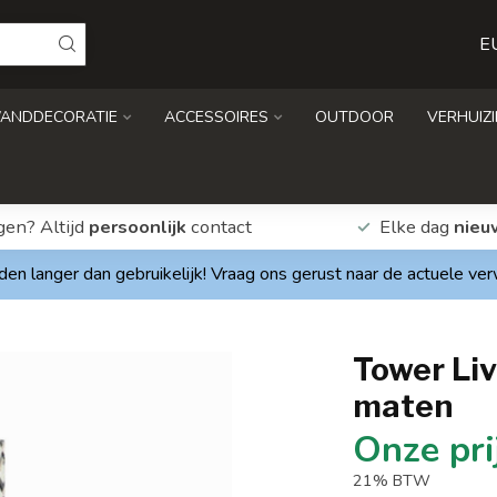
E
ANDDECORATIE
ACCESSOIRES
OUTDOOR
VERHUIZ
gen? Altijd
persoonlijk
contact
Elke dag
nieu
den langer dan gebruikelijk! Vraag ons gerust naar de actuele ve
Tower Liv
maten
21% BTW