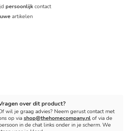
ijd
persoonlijk
contact
euwe
artikelen
Vragen over dit product?
Of wil je graag advies? Neem gerust contact met
ons op via
shop@thehomecompany.nl
of via de
persoon in de chat links onder in je scherm. We