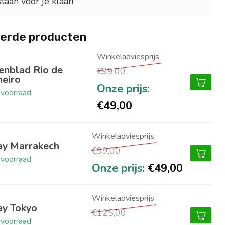
staan voor je klaar!
erde producten
enblad Rio de
€99,00
neiro
voorraad
€49,00
ay Marrakech
€99,00
voorraad
€49,00
ay Tokyo
€125,00
voorraad