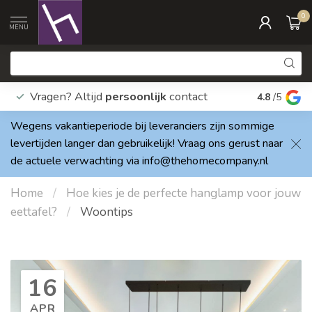
0
MENU
Vragen? Altijd
persoonlijk
contact
Elke dag
4.8
/5
Wegens vakantieperiode bij leveranciers zijn sommige
levertijden langer dan gebruikelijk! Vraag ons gerust naar
de actuele verwachting via
info@thehomecompany.nl
Home
/
Hoe kies je de perfecte hanglamp voor jouw
eettafel?
/
Woontips
16
APR