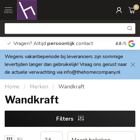
0
MENU
Vragen? Altijd
persoonlijk
contact
Elke dag
4.8
/5
Wegens vakantieperiode bij leveranciers zijn sommige
levertijden langer dan gebruikelijk! Vraag ons gerust naar
de actuele verwachting via
info@thehomecompany.nl
Home
/
Merken
/
Wandkraft
Wandkraft
Filters