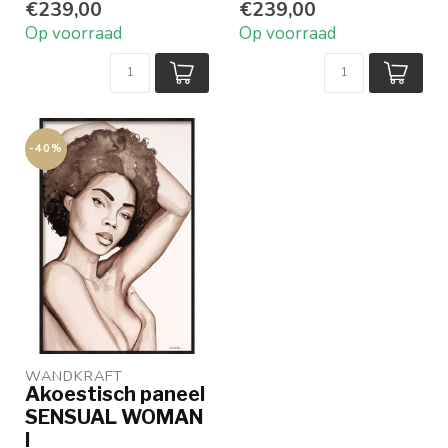
€239,00
€239,00
In diverse maten verk...
Op voorraad
Op voorraad
-40%
WANDKRAFT
Akoestisch paneel
SENSUAL WOMAN
I