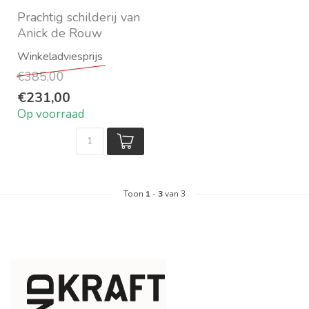
Prachtig schilderij van
Anick de Rouw
Op akoestisch paneel
In diverse maten ve...
€385,00
€231,00
Op voorraad
Toon
1
-
3
van 3