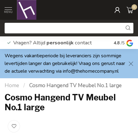
0
MENU
Vragen? Altijd
persoonlijk
contact
Elke dag
4.8
/5
Wegens vakantieperiode bij leveranciers zijn sommige
levertijden langer dan gebruikelijk! Vraag ons gerust naar
de actuele verwachting via
info@thehomecompany.nl
Home
/
Cosmo Hangend TV Meubel No.1 large
Cosmo Hangend TV Meubel
No.1 large