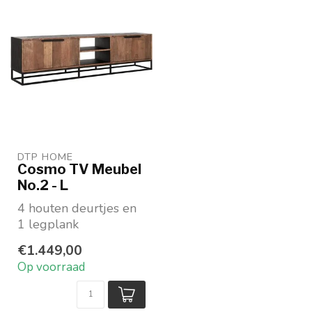
DTP HOME
Cosmo TV Meubel
No.2 - L
4 houten deurtjes en
1 legplank
Afmeting HxLxD
€1.449,00
55x205x40 cm
Op voorraad
Materiaal: Gerec...