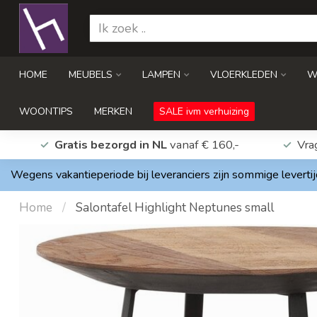
HOME
MEUBELS
LAMPEN
VLOERKLEDEN
W
WOONTIPS
MERKEN
SALE ivm verhuizing
Gratis bezorgd in NL
vanaf € 160,-
Vra
Wegens vakantieperiode bij leveranciers zijn sommige levertij
Home
/
Salontafel Highlight Neptunes small