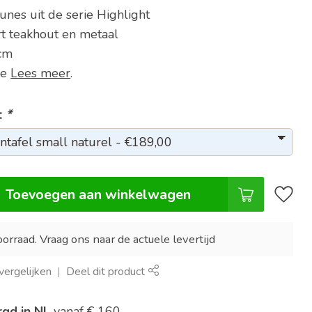
unes uit de serie Highlight
t teakhout en metaal
cm
me
Lees meer
.
:
*
Toevoegen aan winkelwagen
orraad. Vraag ons naar de actuele levertijd
ergelijken
Deel dit product
rgd in NL
vanaf € 160,-