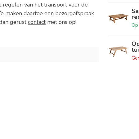
t regelen van het transport voor de
Sa
e maken daartoe een bezorgafspraak
re
 dan gerust
contact
met ons op!
Op 
Od
tu
Ger