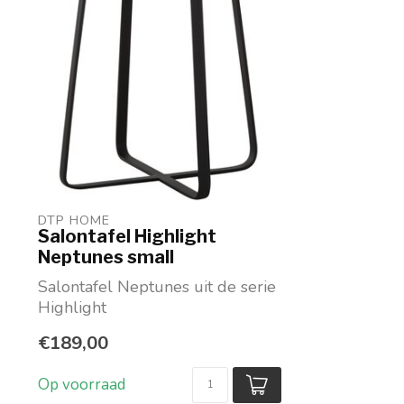
DTP HOME
Salontafel Highlight
Neptunes small
Salontafel Neptunes uit de serie
Highlight
Naturel en zwart teakhout en
€189,00
metaal
...
Op voorraad