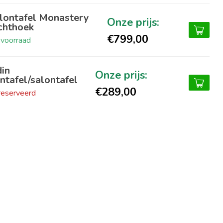
lontafel Monastery
chthoek
€799,00
voorraad
in
intafel/salontafel
€289,00
eserveerd