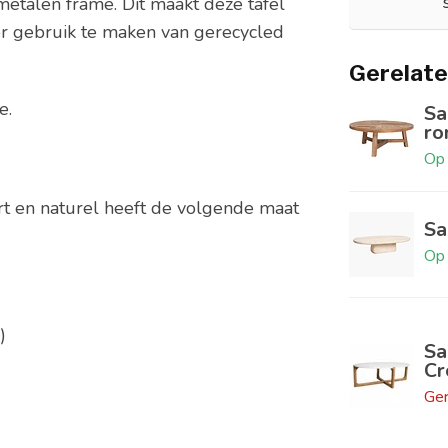
etalen frame. Dit maakt deze tafel
Door gebruik te maken van gerecycled
Gerelate
e.
Sa
ro
Op 
art en naturel heeft de volgende maat
Sa
Op 
)
Sa
Cr
Ger