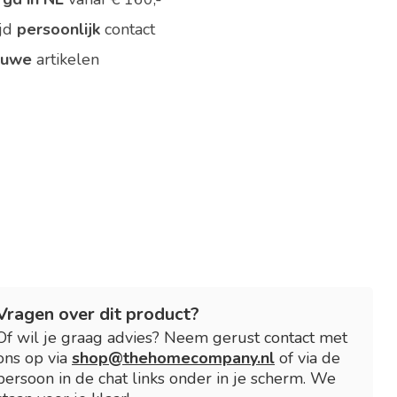
ijd
persoonlijk
contact
euwe
artikelen
Vragen over dit product?
Of wil je graag advies? Neem gerust contact met
ons op via
shop@thehomecompany.nl
of via de
persoon in de chat links onder in je scherm. We