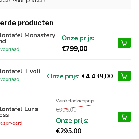
staan voor je klaar!
erde producten
lontafel Monastery
nd
€799,00
voorraad
lontafel Tivoli
€4.439,00
voorraad
lontafel Luna
€395,00
oss
eserveerd
€295,00