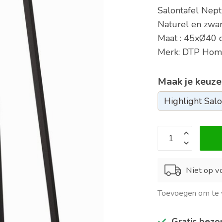
Salontafel Nept
Naturel en zwar
Maat : 45xØ40 
Merk: DTP Ho
Maak je keuze
Niet op vo
Toevoegen om te v
Gratis bezo