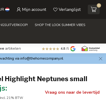
0
Mijn account
Verlanglijst
UR
INGSUITVERKOOP!
SHOP THE LOOK SUMMER VIBES
we
artikelen
4.8
/5
rwachting via
info@thehomecompany.nl
l Highlight Neptunes small
Vraag ons naar de levertijd
Incl. 21% BTW