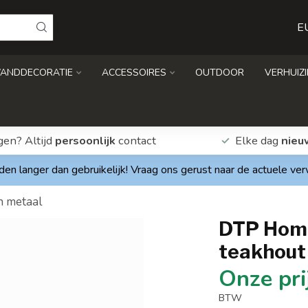
E
ANDDECORATIE
ACCESSOIRES
OUTDOOR
VERHUIZ
gen? Altijd
persoonlijk
contact
Elke dag
nieu
den langer dan gebruikelijk! Vraag ons gerust naar de actuele ve
 metaal
DTP Hom
teakhout
BTW