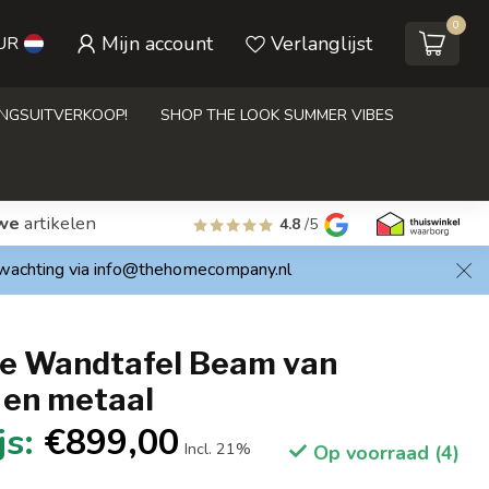
0
Mijn account
Verlanglijst
UR
INGSUITVERKOOP!
SHOP THE LOOK SUMMER VIBES
we
artikelen
4.8
/5
rwachting via
info@thehomecompany.nl
e Wandtafel Beam van
 en metaal
€899,00
Incl. 21%
Op voorraad (4)