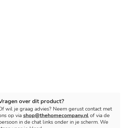
Vragen over dit product?
Of wil je graag advies? Neem gerust contact met
ons op via
shop@thehomecompany.nl
of via de
persoon in de chat links onder in je scherm. We