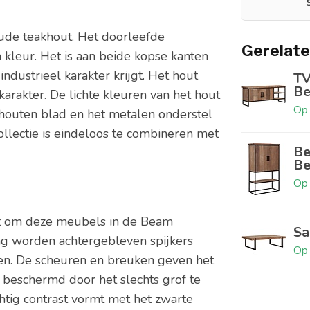
oude teakhout. Het doorleefde
Gerelate
 kleur. Het is aan beide kopse kanten
industrieel karakter krijgt. Het hout
TV
Be
karakter. De lichte kleuren van het hout
Op 
 houten blad en het metalen onderstel
collectie is eindeloos te combineren met
Be
B
Op 
t om deze meubels in de Beam
Sa
ng worden achtergebleven spijkers
Op 
en. De scheuren en breuken geven het
 beschermd door het slechts grof te
chtig contrast vormt met het zwarte