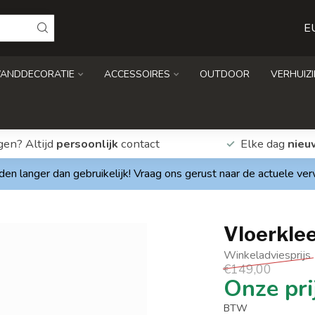
E
ANDDECORATIE
ACCESSOIRES
OUTDOOR
VERHUIZ
gen? Altijd
persoonlijk
contact
Elke dag
nieu
den langer dan gebruikelijk! Vraag ons gerust naar de actuele ve
Vloerklee
€149,00
BTW