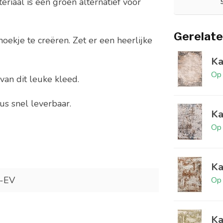
eriaal is een groen alternatief voor
Gerelate
hoekje te creëren. Zet er een heerlijke
Ka
Op 
van dit leuke kleed.
us snel leverbaar.
Ka
Op 
Ka
-EV
Op 
Ka