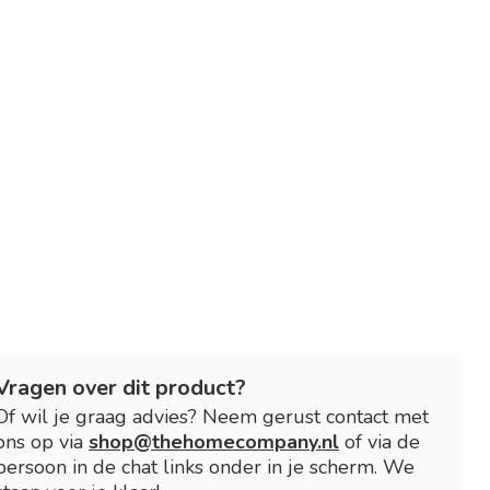
Vragen over dit product?
Of wil je graag advies? Neem gerust contact met
ons op via
shop@thehomecompany.nl
of via de
persoon in de chat links onder in je scherm. We