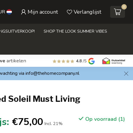
0
Mijn account
Verlanglijst
UR
INGSUITVERKOOP!
SHOP THE LOOK SUMMER VIBES
we
artikelen
4.8
/5
rwachting via
info@thehomecompany.nl
d Soleil Must Living
€75,00
Op voorraad (1)
Incl. 21%