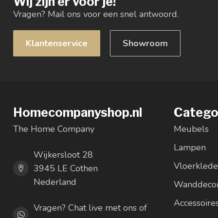
Wij zijn er voor je!
Vragen? Mail ons voor een snel antwoord.
Klantenservice
Showroom
Homecompanyshop.nl
Catego
The Home Company
Meubels
Lampen
Wijkersloot 28
Vloerkled
3945 LE Cothen
Nederland
Wanddecor
Accessoire
Vragen? Chat live met ons of