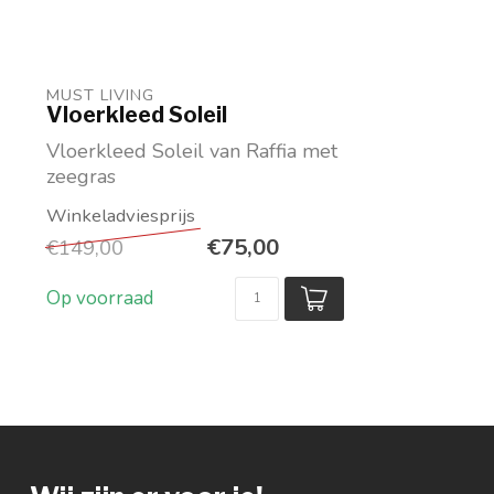
MUST LIVING
Vloerkleed Soleil
Vloerkleed Soleil van Raffia met
zeegras
afm: Ø150 cm
DTP-Interiors
€75,00
€149,00
Op voorraad