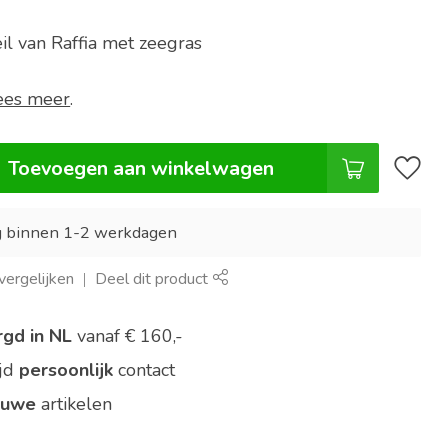
il van Raffia met zeegras
ees meer
.
Toevoegen aan winkelwagen
g binnen 1-2 werkdagen
ergelijken
Deel dit product
rgd in NL
vanaf € 160,-
ijd
persoonlijk
contact
euwe
artikelen