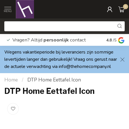
0
MENU
Vragen? Altijd
persoonlijk
contact
Elke dag
4.8
/5
Wegens vakantieperiode bij leveranciers zijn sommige
levertijden langer dan gebruikelijk! Vraag ons gerust naar
de actuele verwachting via
info@thehomecompany.nl
Home
/
DTP Home Eettafel Icon
DTP Home Eettafel Icon