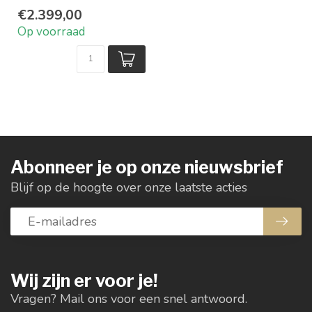
karaktervol
€2.399,00
Van gerecycled
Op voorraad
teakhout
Strakke lijnen
D...
Abonneer je op onze nieuwsbrief
Blijf op de hoogte over onze laatste acties
Wij zijn er voor je!
Vragen? Mail ons voor een snel antwoord.