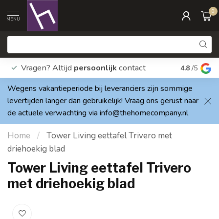
0
MENU
Vragen? Altijd
persoonlijk
contact
Elke dag
4.8
/5
Wegens vakantieperiode bij leveranciers zijn sommige
levertijden langer dan gebruikelijk! Vraag ons gerust naar
de actuele verwachting via
info@thehomecompany.nl
Home
/
Tower Living eettafel Trivero met
driehoekig blad
Tower Living eettafel Trivero
met driehoekig blad