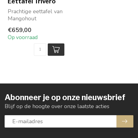
Eettafel Trivero
Prachtige eettafel van
Mangohout
Driehoekig tafelblad
€659,00
Met ingelegde
Op voorraad
Hongaarse ...
Abonneer je op onze nieuwsbrief
Blijf op de hoogte over onze laatste acties