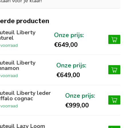
staan voor je klaar!
erde producten
uteuil Liberty
turel
€649,00
voorraad
uteuil Liberty
nnamon
€649,00
voorraad
uteuil Liberty leder
ffalo cognac
€999,00
voorraad
uteuil Lazy Loom