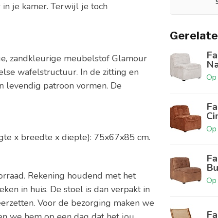
in je kamer. Terwijl je toch
Gerelate
Fa
ige, zandkleurige meubelstof Glamour
Na
lse wafelstructuur. In de zitting en
Op 
een levendig patroon vormen. De
Fa
Ci
Op 
gte x breedte x diepte): 75x67x85 cm.
Fa
Bu
oorraad. Rekening houdend met het
Op 
ken in huis. De stoel is dan verpakt in
eerzetten. Voor de bezorging maken we
Fa
gen we hem op een dag dat het jou