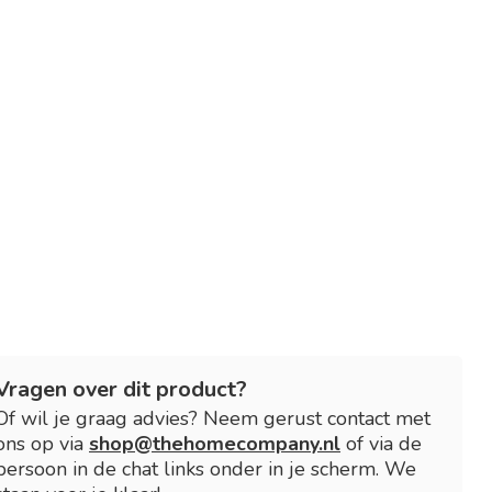
Vragen over dit product?
Of wil je graag advies? Neem gerust contact met
ons op via
shop@thehomecompany.nl
of via de
persoon in de chat links onder in je scherm. We