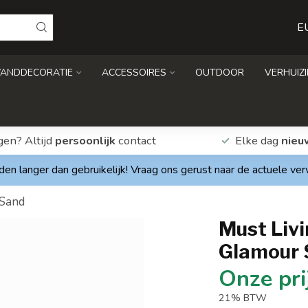
E
ANDDECORATIE
ACCESSOIRES
OUTDOOR
VERHUIZ
gen? Altijd
persoonlijk
contact
Elke dag
nieu
den langer dan gebruikelijk! Vraag ons gerust naar de actuele ve
 Sand
Must Livi
Glamour 
21% BTW