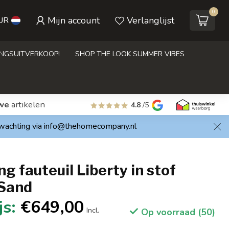
0
Mijn account
Verlanglijst
UR
INGSUITVERKOOP!
SHOP THE LOOK SUMMER VIBES
we
artikelen
4.8
/5
rwachting via
info@thehomecompany.nl
ng fauteuil Liberty in stof
Sand
€649,00
Incl.
Op voorraad (50)