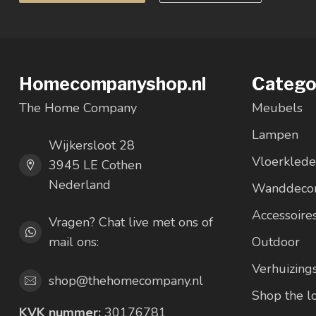
Homecompanyshop.nl
Catego
The Home Company
Meubels
Lampen
Wijkersloot 28
Vloerkled
3945 LE Cothen
Nederland
Wanddecor
Accessoire
Vragen? Chat live met ons of
mail ons:
Outdoor
Verhuizing
shop@thehomecompany.nl
Shop the 
KVK nummer:
30176781