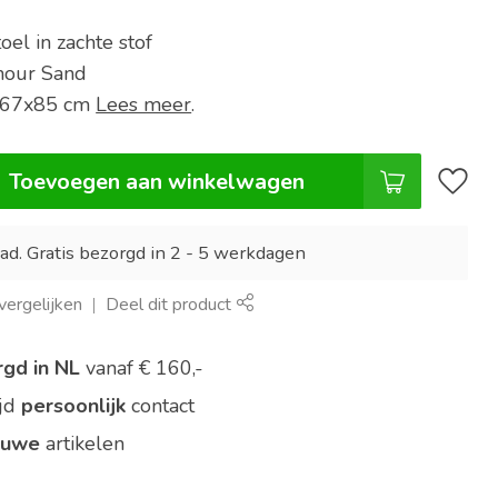
el in zachte stof
mour Sand
5x67x85 cm
Lees meer
.
Toevoegen aan winkelwagen
ad. Gratis bezorgd in 2 - 5 werkdagen
ergelijken
Deel dit product
rgd in NL
vanaf € 160,-
ijd
persoonlijk
contact
euwe
artikelen