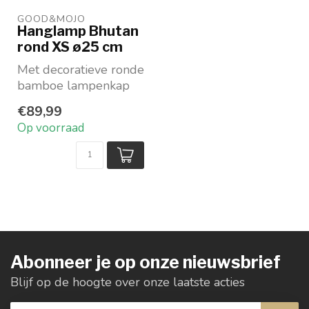
GOOD&MOJO
Hanglamp Bhutan
rond XS ø25 cm
Met decoratieve ronde
bamboe lampenkap
ø25 cm
€89,99
Natuurlijk en sfeervol
Op voorraad
licht
100% ...
Abonneer je op onze nieuwsbrief
Blijf op de hoogte over onze laatste acties