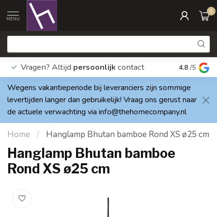
0
MENU
Vragen? Altijd
persoonlijk
contact
Elke dag
4.8
/5
Wegens vakantieperiode bij leveranciers zijn sommige
levertijden langer dan gebruikelijk! Vraag ons gerust naar
de actuele verwachting via
info@thehomecompany.nl
Home
/
Hanglamp Bhutan bamboe Rond XS ø25 cm
Hanglamp Bhutan bamboe
Rond XS ø25 cm