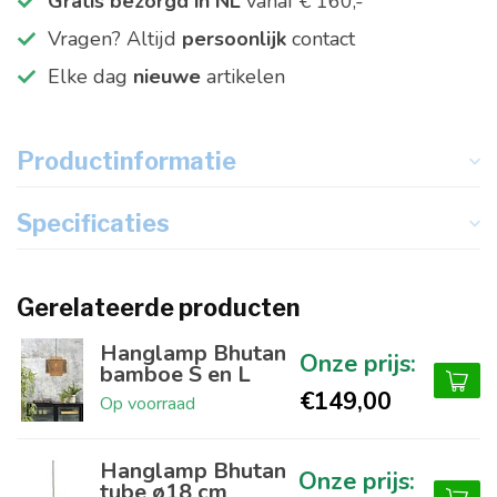
Gratis bezorgd in NL
vanaf € 160,-
Vragen? Altijd
persoonlijk
contact
Elke dag
nieuwe
artikelen
Productinformatie
Specificaties
Gerelateerde producten
Hanglamp Bhutan
bamboe S en L
€149,00
Op voorraad
Hanglamp Bhutan
tube ø18 cm