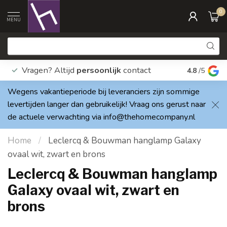
0
MENU
Vragen? Altijd
persoonlijk
contact
Elke dag
4.8
/5
Wegens vakantieperiode bij leveranciers zijn sommige
levertijden langer dan gebruikelijk! Vraag ons gerust naar
de actuele verwachting via
info@thehomecompany.nl
Home
/
Leclercq & Bouwman hanglamp Galaxy
ovaal wit, zwart en brons
Leclercq & Bouwman hanglamp
Galaxy ovaal wit, zwart en
brons