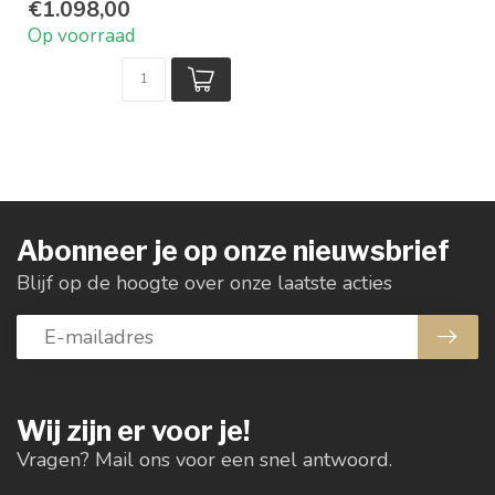
€1.098,00
Keuze uit 3 kleuren
Op voorraad
Ook in rond ve...
Abonneer je op onze nieuwsbrief
Blijf op de hoogte over onze laatste acties
Wij zijn er voor je!
Vragen? Mail ons voor een snel antwoord.