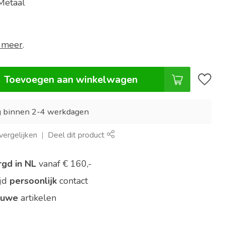
Metaal
 meer
.
Toevoegen aan winkelwagen
g binnen 2-4 werkdagen
ergelijken
Deel dit product
rgd in NL
vanaf € 160,-
ijd
persoonlijk
contact
euwe
artikelen