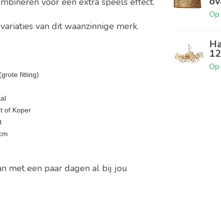
ov
mbineren voor een extra speels effect.
Op 
variaties van dit waanzinnige merk.
Ha
12
Op 
grote fitting)
al
t of Koper
t
 cm
n met een paar dagen al bij jou