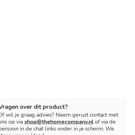
Vragen over dit product?
Of wil je graag advies? Neem gerust contact met
ons op via
shop@thehomecompany.nl
of via de
persoon in de chat links onder in je scherm. We