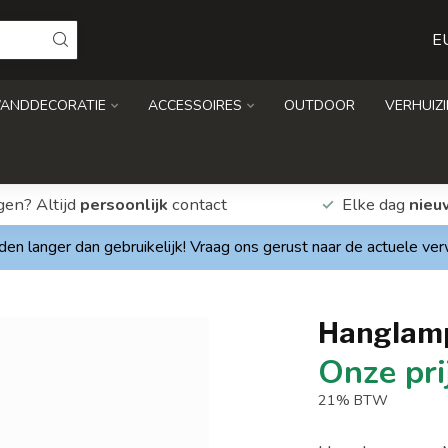
E
ANDDECORATIE
ACCESSOIRES
OUTDOOR
VERHUIZ
gen? Altijd
persoonlijk
contact
Elke dag
nieu
den langer dan gebruikelijk! Vraag ons gerust naar de actuele ve
Hanglam
21% BTW