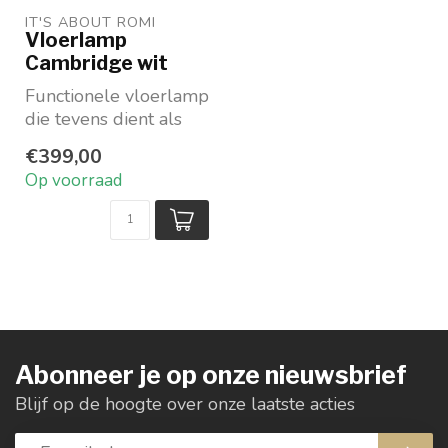
IT'S ABOUT ROMI
Vloerlamp
Cambridge wit
Functionele vloerlamp
die tevens dient als
boekenplank.Houten
€399,00
standaard en plank...
Op voorraad
Abonneer je op onze nieuwsbrief
Blijf op de hoogte over onze laatste acties