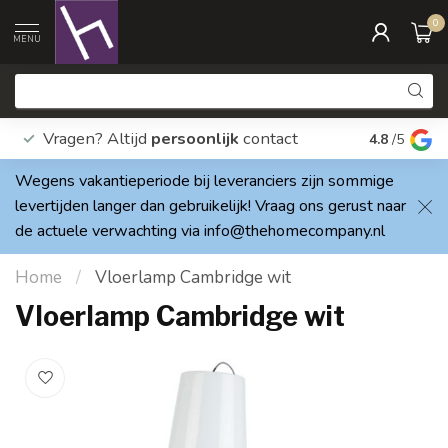
0
MENU
Vragen? Altijd
persoonlijk
contact
Elke dag
4.8
/5
Wegens vakantieperiode bij leveranciers zijn sommige
levertijden langer dan gebruikelijk! Vraag ons gerust naar
de actuele verwachting via
info@thehomecompany.nl
Home
/
Vloerlamp Cambridge wit
Vloerlamp Cambridge wit