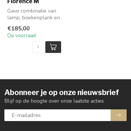
Florence M
Gave combinatie van
lamp, boekenplank en
telefoonoplader
€185,00
Verkrijgbaar in zwart
Op voorraad
I...
Abonneer je op onze nieuwsbrief
Blijf op de hoogte over onze laatste acties