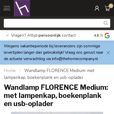
0
MENU
Vragen? Altijd
persoonlijk
contact
Elke dag
4.8
/5
Wegens vakantieperiode bij leveranciers zijn sommige
levertijden langer dan gebruikelijk! Vraag ons gerust naar
de actuele verwachting via
info@thehomecompany.nl
Home
/
Wandlamp FLORENCE Medium: met
lampenkap, boekenplank en usb-oplader
Wandlamp FLORENCE Medium:
met lampenkap, boekenplank
en usb-oplader