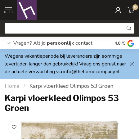
0
MENU
Vragen? Altijd
persoonlijk
contact
Elke dag
4.8
/5
Wegens vakantieperiode bij leveranciers zijn sommige
levertijden langer dan gebruikelijk! Vraag ons gerust naar
de actuele verwachting via
info@thehomecompany.nl
Home
/
Karpi vloerkleed Olimpos 53 Groen
Karpi vloerkleed Olimpos 53
Groen