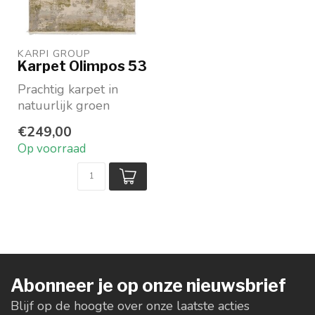
KARPI GROUP
Karpet Olimpos 53
Prachtig karpet in
natuurlijk groen
Van Acryl, Bamboe en
€249,00
Viscose
Op voorraad
Verkrijgbaar in...
Abonneer je op onze nieuwsbrief
Blijf op de hoogte over onze laatste acties