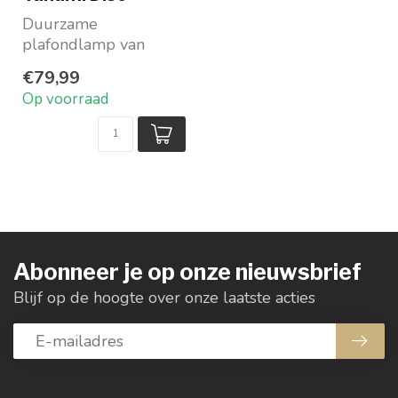
Duurzame
plafondlamp van
rotan
€79,99
In naturel
Op voorraad
Maat S ø 40 x hoogte
10 cm
Maat L ...
Abonneer je op onze nieuwsbrief
Blijf op de hoogte over onze laatste acties