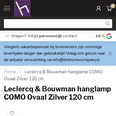
0
MENU
Vragen? Altijd
persoonlijk
contact
Elke dag
4.8
/5
Wegens vakantieperiode bij leveranciers zijn sommige
levertijden langer dan gebruikelijk! Vraag ons gerust naar
de actuele verwachting via
info@thehomecompany.nl
Home
/
Leclercq & Bouwman hanglamp COMO
Ovaal Zilver 120 cm
Leclercq & Bouwman hanglamp
COMO Ovaal Zilver 120 cm