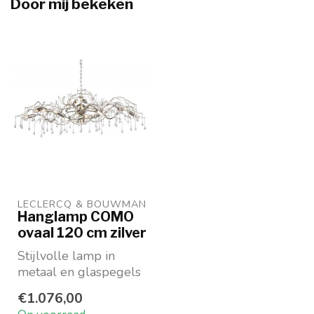
Door mij bekeken
LECLERCQ & BOUWMAN
Hanglamp COMO
ovaal 120 cm zilver
Stijlvolle lamp in
metaal en glaspegels
Naar keuze in
€1.076,00
Ambachtelijk Zilver