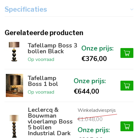
Specificaties
Gerelateerde producten
Tafellamp Boss 3
bollen Black
€376,00
Op voorraad
Tafellamp
Boss 1 bol
€644,00
Op voorraad
Leclercq &
Bouwman
€1.048,00
vloerlamp Boss
5 bollen
Industrial Dark