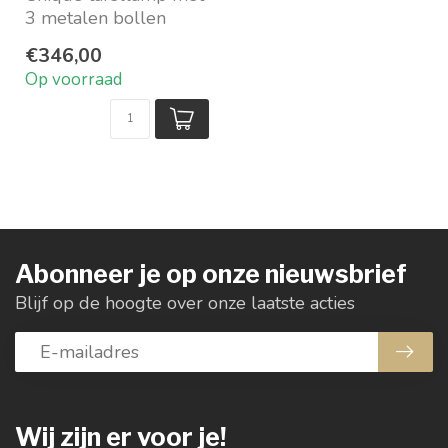
3 metalen bollen
Kleur: Silver Cream
€346,00
Maat zonder kap: ø...
Op voorraad
Abonneer je op onze nieuwsbrief
Blijf op de hoogte over onze laatste acties
Wij zijn er voor je!