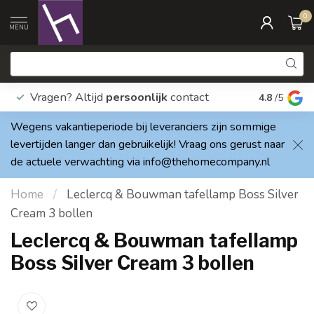
0
MENU
Vragen? Altijd
persoonlijk
contact
Elke dag
4.8
/5
Wegens vakantieperiode bij leveranciers zijn sommige
levertijden langer dan gebruikelijk! Vraag ons gerust naar
de actuele verwachting via
info@thehomecompany.nl
Home
/
Leclercq & Bouwman tafellamp Boss Silver
Cream 3 bollen
Leclercq & Bouwman tafellamp
Boss Silver Cream 3 bollen