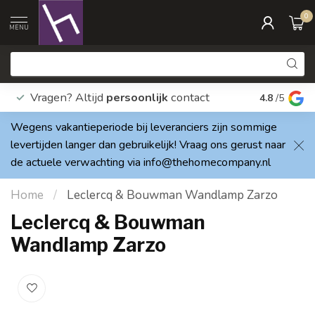
0
MENU
Vragen? Altijd
persoonlijk
contact
Elke dag
4.8
/5
Wegens vakantieperiode bij leveranciers zijn sommige
levertijden langer dan gebruikelijk! Vraag ons gerust naar
de actuele verwachting via
info@thehomecompany.nl
Home
/
Leclercq & Bouwman Wandlamp Zarzo
Leclercq & Bouwman
Wandlamp Zarzo