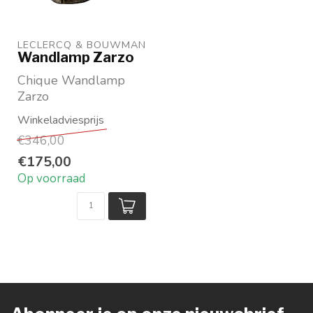
LECLERCQ & BOUWMAN
Wandlamp Zarzo
Chique Wandlamp
Zarzo
Metaal met Kristalglas
Merk: Leclerq &
€346,00
Bouwman
€175,00
Op voorraad