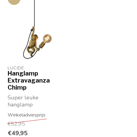
LUCIDE
Hanglamp
Extravaganza
Chimp
Super leuke
hanglamp
Chimpansee
Goudkleurig
€52,95
Leverancier: Lucide
€49,95