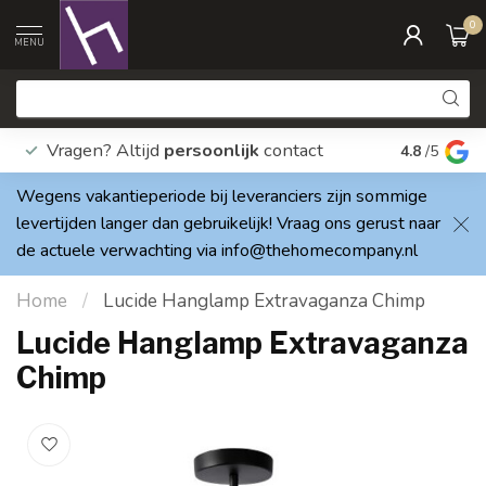
0
MENU
Vragen? Altijd
persoonlijk
contact
Elke dag
4.8
/5
Wegens vakantieperiode bij leveranciers zijn sommige
levertijden langer dan gebruikelijk! Vraag ons gerust naar
de actuele verwachting via
info@thehomecompany.nl
Home
/
Lucide Hanglamp Extravaganza Chimp
Lucide Hanglamp Extravaganza
Chimp