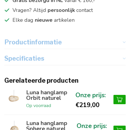
Gratis bezorgd in NL
vanaf € 160,-
Vragen? Altijd
persoonlijk
contact
Elke dag
nieuwe
artikelen
Productinformatie
Specificaties
Gerelateerde producten
Luna hanglamp
Orbit naturel
€219,00
Op voorraad
Luna hanglamp
Sphere naturel