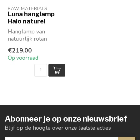
RAW MATERIALS
Luna hanglamp
Halo naturel
Hanglamp van
natuurlijk rotan
Ambachtelijk
€219,00
gevlochten
Op voorraad
In Speelse
asymmetrische...
Abonneer je op onze nieuwsbrief
Blijf op de hoogte over onze laatste acties