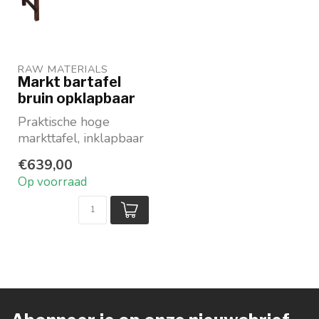
RAW MATERIALS
Markt bartafel
bruin opklapbaar
Praktische hoge
markttafel, inklapbaar
Ook ideaal als
€639,00
tuintafel
Op voorraad
Kleur: bruin
...