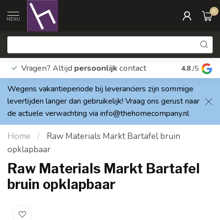
0
MENU
Vragen? Altijd
persoonlijk
contact
Elke dag
4.8
/5
Wegens vakantieperiode bij leveranciers zijn sommige
levertijden langer dan gebruikelijk! Vraag ons gerust naar
de actuele verwachting via
info@thehomecompany.nl
Home
/
Raw Materials Markt Bartafel bruin
opklapbaar
Raw Materials Markt Bartafel
bruin opklapbaar