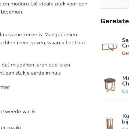
g en modern. Dé ideale plek voor een
t bloemen.
Gerelate
 duurzame keuze is. Mangobomen
Sa
ruchten meer geven, waarna het hout
Cr
Ger
 dat miljoenen jaren oud is en
t een stukje aarde in huis.
Ma
Ch
armer
Op 
 tweede van is
Ku
bi
ker maakt