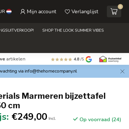
0
Mijn account
Verlanglijst
UR
INGSUITVERKOOP!
SHOP THE LOOK SUMMER VIBES
we
artikelen
4.8
/5
rwachting via
info@thehomecompany.nl
rials Marmeren bijzettafel
50 cm
€249,00
Incl.
Op voorraad (24)