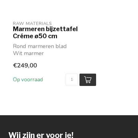
RAW MATERIALS
Marmeren bijzettafel
Créme ø50 cm
Rond marmeren blad
Wit marmer
Kruislings onderstel van
€249,00
mangohout
Maat blad ø...
Op voorraad
Wij zijn er voor je!