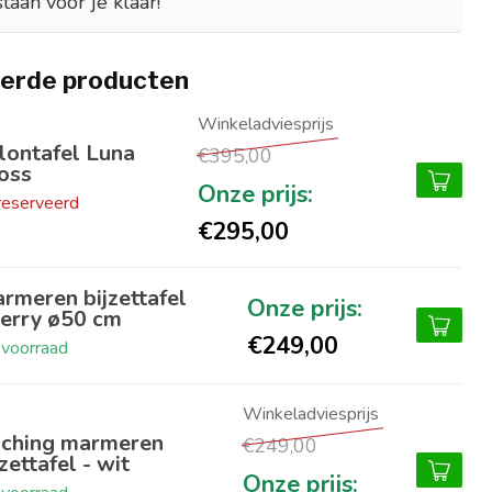
staan voor je klaar!
erde producten
lontafel Luna
€395,00
oss
eserveerd
€295,00
rmeren bijzettafel
erry ø50 cm
€249,00
voorraad
ching marmeren
€249,00
jzettafel - wit