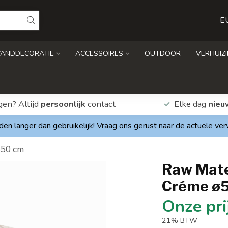
E
ANDDECORATIE
ACCESSOIRES
OUTDOOR
VERHUIZ
gen? Altijd
persoonlijk
contact
Elke dag
nieu
den langer dan gebruikelijk! Vraag ons gerust naar de actuele ve
ø50 cm
Raw Mate
Créme ø
21% BTW