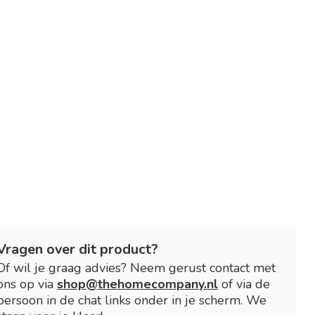
Vragen over dit product?
Of wil je graag advies? Neem gerust contact met
ons op via
shop@thehomecompany.nl
of via de
persoon in de chat links onder in je scherm. We