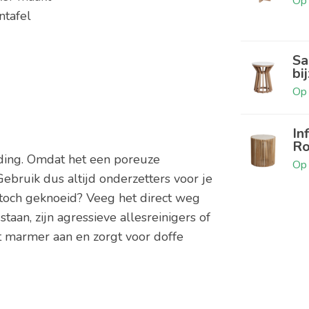
Op 
ntafel
Sa
bi
Op 
In
Ro
iding. Omdat het een poreuze
Op 
 Gebruik dus altijd onderzetters voor je
toch geknoeid? Veeg het direct weg
aan, zijn agressieve allesreinigers of
het marmer aan en zorgt voor doffe