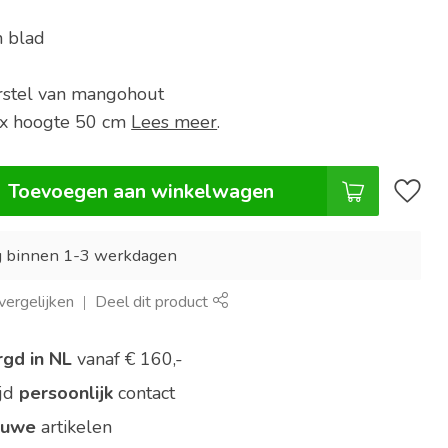
 blad
rstel van mangohout
 x hoogte 50 cm
Lees meer
.
Toevoegen aan winkelwagen
g binnen 1-3 werkdagen
ergelijken
Deel dit product
rgd in NL
vanaf € 160,-
ijd
persoonlijk
contact
euwe
artikelen