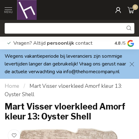
0
MENU
Vragen? Altijd
persoonlijk
contact
Elke dag
4.8
/5
Wegens vakantieperiode bij leveranciers zijn sommige
levertijden langer dan gebruikelijk! Vraag ons gerust naar
de actuele verwachting via
info@thehomecompany.nl
Home
/
Mart Visser vloerkleed Amorf kleur 13:
Oyster Shell
Mart Visser vloerkleed Amorf
kleur 13: Oyster Shell