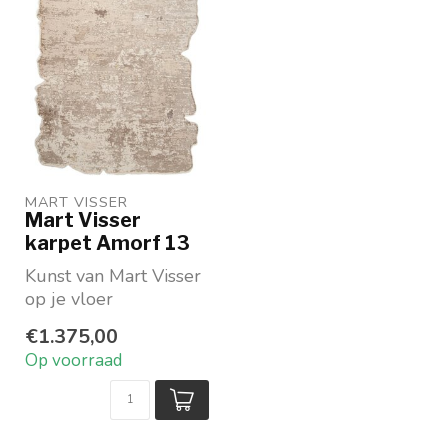
MART VISSER
Mart Visser
karpet Amorf 13
Kunst van Mart Visser
op je vloer
Vorm: organisch
€1.375,00
Beschikbaar in 2
Op voorraad
prachtige k...