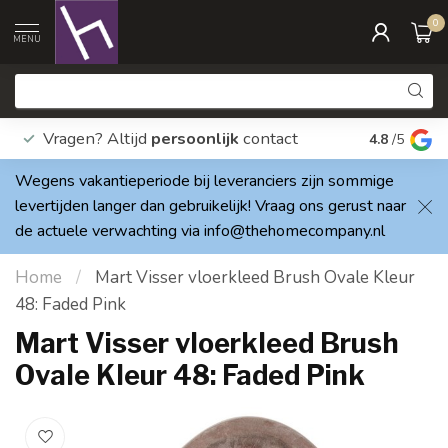
0
MENU
Vragen? Altijd
persoonlijk
contact
Elke dag
4.8
/5
Wegens vakantieperiode bij leveranciers zijn sommige
levertijden langer dan gebruikelijk! Vraag ons gerust naar
de actuele verwachting via
info@thehomecompany.nl
Home
/
Mart Visser vloerkleed Brush Ovale Kleur
48: Faded Pink
Mart Visser vloerkleed Brush
Ovale Kleur 48: Faded Pink