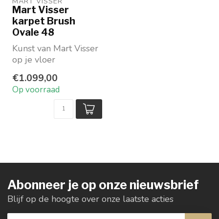
MART VISSER
Mart Visser
karpet Brush
Ovale 48
Kunst van Mart Visser
op je vloer
Vorm: ovaal
€1.099,00
Beschikbaar in 4
Op voorraad
prachtige kleur...
Abonneer je op onze nieuwsbrief
Blijf op de hoogte over onze laatste acties