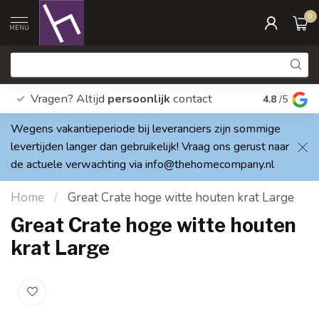
0
MENU
Vragen? Altijd
persoonlijk
contact
Elke dag
4.8
/5
Wegens vakantieperiode bij leveranciers zijn sommige
levertijden langer dan gebruikelijk! Vraag ons gerust naar
de actuele verwachting via
info@thehomecompany.nl
Home
/
Great Crate hoge witte houten krat Large
Great Crate hoge witte houten
krat Large