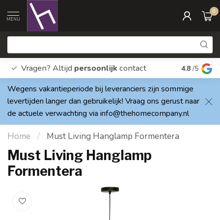
0
MENU
Vragen? Altijd
persoonlijk
contact
Elke dag
4.8
/5
Wegens vakantieperiode bij leveranciers zijn sommige
levertijden langer dan gebruikelijk! Vraag ons gerust naar
de actuele verwachting via
info@thehomecompany.nl
Home
/
Must Living Hanglamp Formentera
Must Living Hanglamp
Formentera