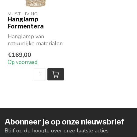
MUST LIVING
Hanglamp
Formentera
Hanglamp van
natuurlijke materialen
Speelse vorm
€169,00
Merk: Must Living
Op voorraad
DTP-Interi...
Abonneer je op onze nieuwsbrief
Blijf op de hoogte over onze laatste acties