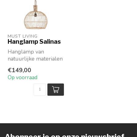
MUST LIVING
Hanglamp Salinas
Hanglamp van
natuurlijke materialen
Beschikbaar in twee
€149,00
maten
Op voorraad
Verkrijgbaar in ...