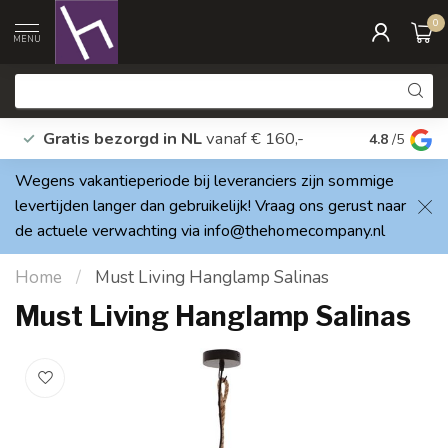
0
MENU
Gratis bezorgd in NL
vanaf € 160,-
Vragen? A
4.8
/5
Wegens vakantieperiode bij leveranciers zijn sommige
levertijden langer dan gebruikelijk! Vraag ons gerust naar
de actuele verwachting via
info@thehomecompany.nl
Home
/
Must Living Hanglamp Salinas
Must Living Hanglamp Salinas