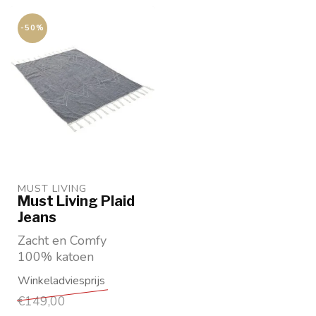
-50%
MUST LIVING
Must Living Plaid
Jeans
Zacht en Comfy
100% katoen
130x200 cm
Jeans Blauw
€149,00
Merk: Must Living