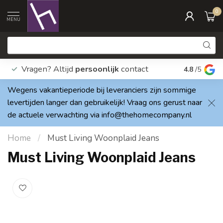
0
MENU
Vragen? Altijd
persoonlijk
contact
Elke dag
4.8
/5
Wegens vakantieperiode bij leveranciers zijn sommige
levertijden langer dan gebruikelijk! Vraag ons gerust naar
de actuele verwachting via
info@thehomecompany.nl
Home
/
Must Living Woonplaid Jeans
Must Living Woonplaid Jeans