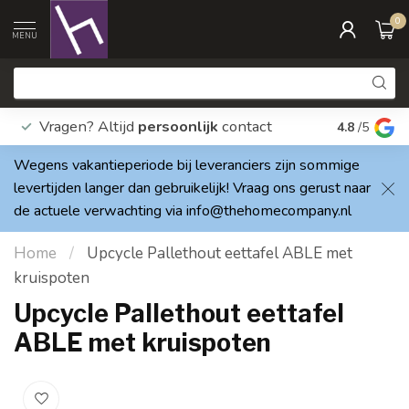
0
MENU
Vragen? Altijd
persoonlijk
contact
Elke dag
4.8
/5
Wegens vakantieperiode bij leveranciers zijn sommige
levertijden langer dan gebruikelijk! Vraag ons gerust naar
de actuele verwachting via
info@thehomecompany.nl
Home
/
Upcycle Pallethout eettafel ABLE met
kruispoten
Upcycle Pallethout eettafel
ABLE met kruispoten