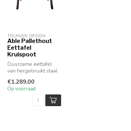
TOLHUIJS DESIGN
Able Pallethout
Eettafel
Kruispoot
Duurzame eettafel
van hergebruikt staal
en hout
€1.289,00
Vervaardigd van
Op voorraad
afvalmateriaal
P...