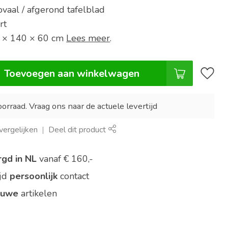
ovaal / afgerond tafelblad
rt
5 × 140 × 60 cm
Lees meer
.
Toevoegen aan winkelwagen
orraad. Vraag ons naar de actuele levertijd
ergelijken
Deel dit product
rgd in NL
vanaf € 160,-
ijd
persoonlijk
contact
euwe
artikelen