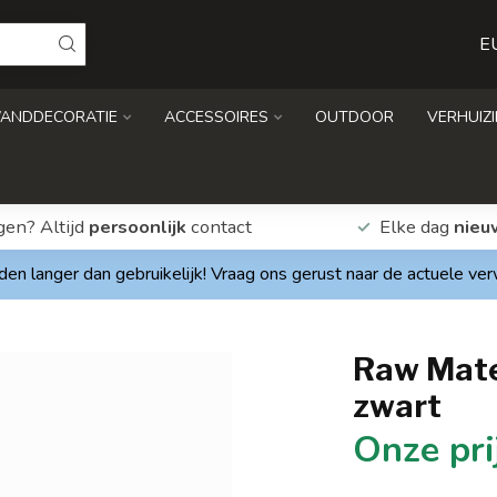
E
ANDDECORATIE
ACCESSOIRES
OUTDOOR
VERHUIZ
gen? Altijd
persoonlijk
contact
Elke dag
nieu
den langer dan gebruikelijk! Vraag ons gerust naar de actuele ve
Raw Mater
zwart