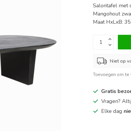
Salontafel met 
Mangohout zwa
Maat HxLxB: 3
Niet op vo
Toevoegen om te v
Gratis bezo
Vragen? Alt
Elke dag
ni