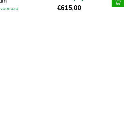
uin
€615,00
voorraad