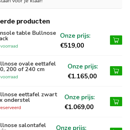
staan voor je klaar!
erde producten
nsole table Bullnose
ack
€519,00
voorraad
llnose ovale eettafel
0, 200 of 240 cm
€1.165,00
voorraad
llnose eettafel zwart
x onderstel
€1.069,00
eserveerd
llnose salontafel