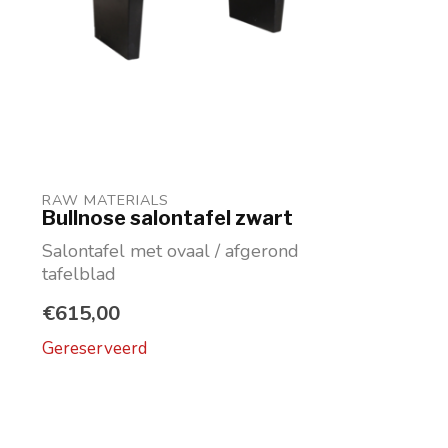
RAW MATERIALS
Bullnose salontafel zwart
Salontafel met ovaal / afgerond
tafelblad
Mangohout zwart
€615,00
Maat HxLxB: 35 × 14...
Gereserveerd