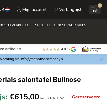
0
Mijn account
Verlanglijst
UR
INGSUITVERKOOP!
SHOP THE LOOK SUMMER VIBES
we
artikelen
4.8
/5
rwachting via
info@thehomecompany.nl
ials salontafel Bullnose
€615,00
Gereserveerd
Incl. 21% BTW