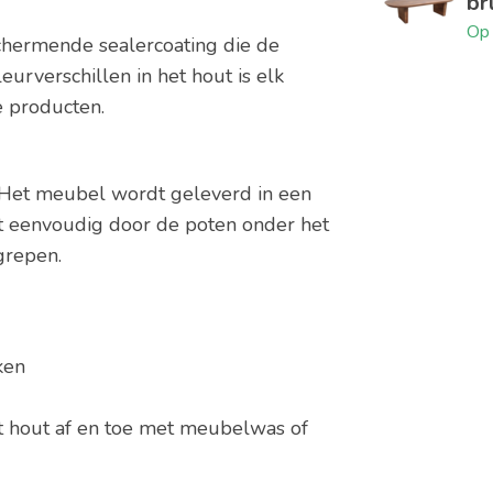
br
Op 
chermende sealercoating die de
eurverschillen in het hout is elk
e producten.
 Het meubel wordt geleverd in een
t eenvoudig door de poten onder het
grepen.
ken
t hout af en toe met meubelwas of