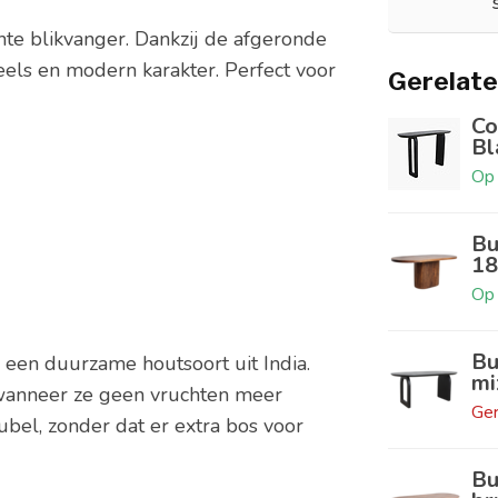
te blikvanger. Dankzij de afgeronde
eels en modern karakter. Perfect voor
Gerelate
Co
Bl
Op 
Bu
18
Op 
Bu
 een duurzame houtsoort uit India.
mi
anneer ze geen vruchten meer
Ger
ubel, zonder dat er extra bos voor
Bu