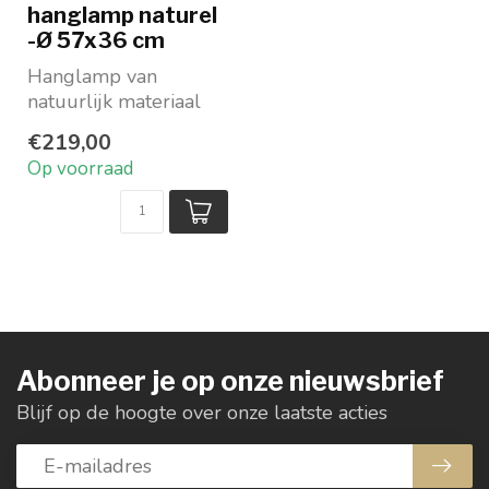
hanglamp naturel
-Ø 57x36 cm
Hanglamp van
natuurlijk materiaal
Prachtige organische
€219,00
vorm
Op voorraad
Diameter 57 cm
Ho...
Abonneer je op onze nieuwsbrief
Blijf op de hoogte over onze laatste acties