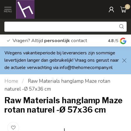
0
MENU
Vragen? Altijd
persoonlijk
contact
Elke dag
4.8
/5
Wegens vakantieperiode bij leveranciers zijn sommige
levertijden langer dan gebruikelijk! Vraag ons gerust naar
de actuele verwachting via
info@thehomecompany.nl
Home
/
Raw Materials hanglamp Maze rotan
naturel -Ø 57x36 cm
Raw Materials hanglamp Maze
rotan naturel -Ø 57x36 cm